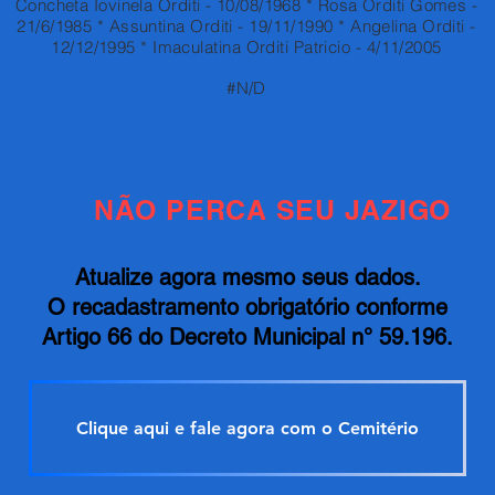
Concheta Iovinela Orditi - 10/08/1968 * Rosa Orditi Gomes -
21/6/1985 * Assuntina Orditi - 19/11/1990 * Angelina Orditi -
12/12/1995 * Imaculatina Orditi Patricio - 4/11/2005
#N/D
NÃO PERCA SEU JAZIGO
Atualize agora mesmo seus dados.
O recadastramento obrigatório conforme
Artigo 66 do Decreto Municipal n° 59.196.
Clique aqui e fale agora com o Cemitério