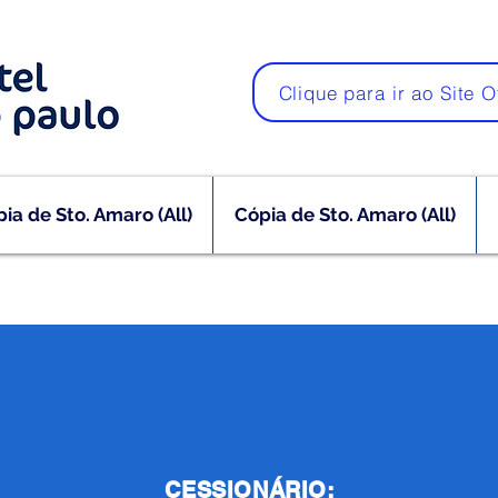
Clique para ir ao Site O
ia de Sto. Amaro (All)
Cópia de Sto. Amaro (All)
CESSIONÁRIO: