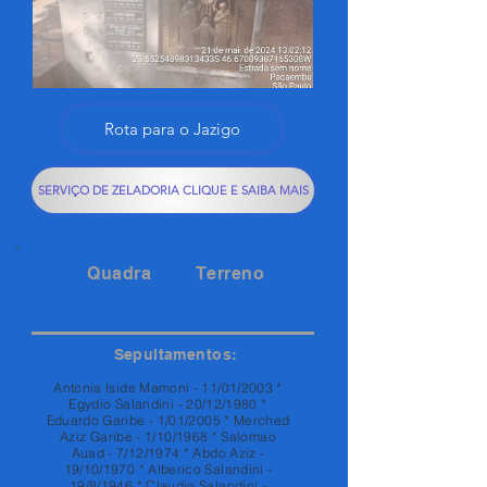
Rota para o Jazigo
SERVIÇO DE ZELADORIA CLIQUE E SAIBA MAIS
Quadra
Terreno
78A
158A
Sepultamentos:
Antonia Iside Mamoni - 11/01/2003 *
Egydio Salandini - 20/12/1980 *
Eduardo Garibe - 1/01/2005 * Merched
Aziz Garibe - 1/10/1968 * Salomao
Auad - 7/12/1974 * Abdo Aziz -
19/10/1970 * Alberico Salandini -
19/8/1946 * Claudio Salandini -