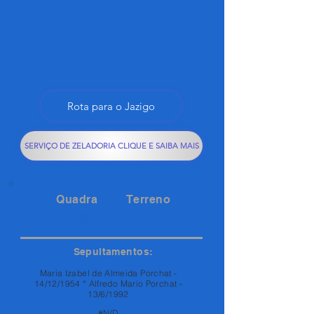
Rota para o Jazigo
SERVIÇO DE ZELADORIA CLIQUE E SAIBA MAIS
Quadra
Terreno
76A
191
Sepultamentos:
Maria Izabel de Almeida Porchat -
14/12/1954 * Alfredo Mario Porchat -
13/6/1992
#N/D