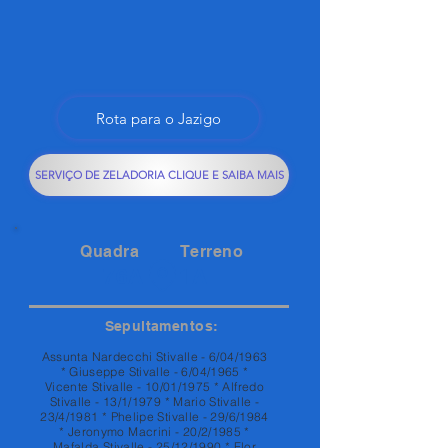
Rota para o Jazigo
SERVIÇO DE ZELADORIA CLIQUE E SAIBA MAIS
Quadra
Terreno
76A
1A
Sepultamentos:
Assunta Nardecchi Stivalle - 6/04/1963
* Giuseppe Stivalle - 6/04/1965 *
Vicente Stivalle - 10/01/1975 * Alfredo
Stivalle - 13/1/1979 * Mario Stivalle -
23/4/1981 * Phelipe Stivalle - 29/6/1984
* Jeronymo Macrini - 20/2/1985 *
Mafalda Stivalle - 25/12/1990 * Flor