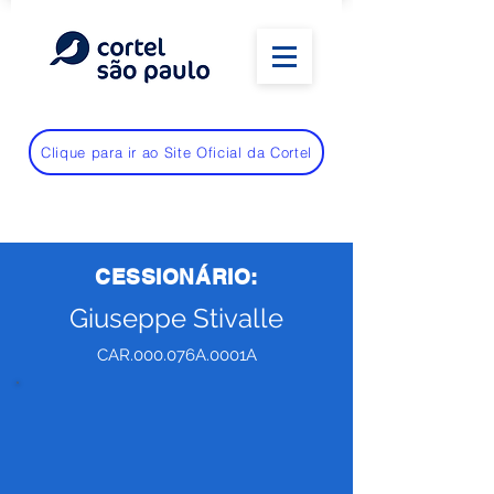
Clique para ir ao Site Oficial da Cortel
CESSIONÁRIO:
Giuseppe Stivalle
CAR.000.076A.0001A