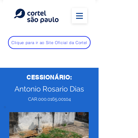
Clique para ir ao Site Oficial da Cortel
CESSIONÁRIO:
Antonio Rosario Dias
CAR.000.0165.00104