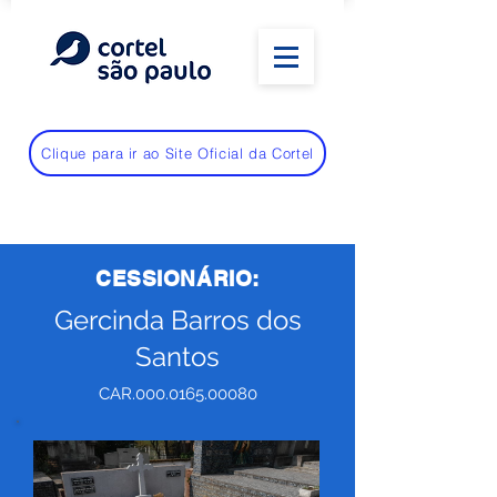
Clique para ir ao Site Oficial da Cortel
CESSIONÁRIO:
Gercinda Barros dos
Santos
CAR.000.0165.00080