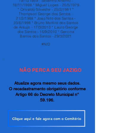
19/10/1959 * Severino Antonio -
18/11/1969 * Miguel Lopes - 20/5/1979
* Orivaldo Silvestre - 25/2/1981 *
Thompson George dos Santos -
21/3/1988 * Joao Nilo dos Santos -
23/6/1998 * Bruno Martins dos Santos
de Araujo - 17/3/2010 * Lauro George
dos Santos - 16/9/2010 * Gercina
Barros dos Santos - 29/3/2021
#N/D
NÃO PERCA SEU JAZIGO
Atualize agora mesmo seus dados.
O recadastramento obrigatório conforme
Artigo 66 do Decreto Municipal n°
59.196.
Clique aqui e fale agora com o Cemitério