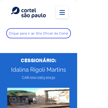
Clique para ir ao Site Oficial da Cortel
CESSIONÁRIO:
Idalina Rigoli Martins
CAR.000.0163.00132